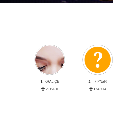
1.
KRALİÇE
2.
--/-PNaR
2935450
1247414