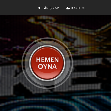
GİRİŞ YAP
KAYIT OL