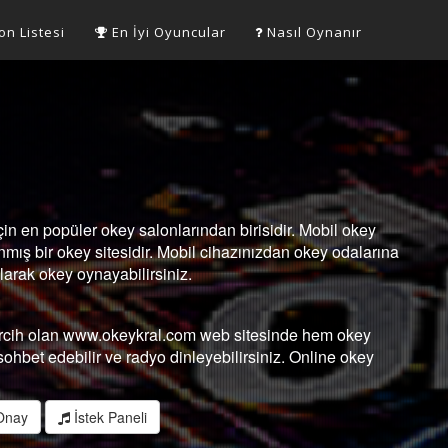
on Listesi
En İyi Oyuncular
Nasıl Oynanır
n en popüler okey salonlarından birisidir. Mobil okey
nmış bir okey sitesidir. Mobil cihazınızdan okey odalarına
arak okey oynayabilirsiniz.
tercih olan www.okeykral.com web sitesinde hem okey
sohbet edebilir ve radyo dinleyebilirsiniz. Online okey
Onay
İstek Paneli