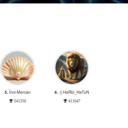
5.
İnci-Mercan
6.
-[-HaRbi_HaTuN
541350
411647